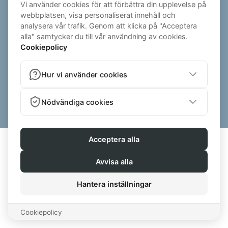
TRUSTPILOT ELLER SIMPLY REVIEW). I SÅDANA FALL SKICKAS
AUTOMATISKA INBJUDNINGAR UT TILL KONSUMENTER EFTER ETT
GENOMFÖRT KÖP ELLER COACHINGPROGRAM. DESSA PLATTFORMAR
ANVÄNDER SINA EGNA INTERNA KONTROLLSYSTEM FÖR ATT SÄKERSTÄLLA
RECENSIONERNAS ÄKTHET. VI KAN OCKSÅ VISA SKRIFTLIGA OMDÖMEN SOM
SKICKATS DIREKT TILL OSS VIA T.EX. E-POST, SOCIALA MEDIER ELLER DM.
FÖR DESSA OMDÖMEN GÖR VI SJÄLVA EN MANUELL KONTROLL INNAN DE
PUBLICERAS FÖR ATT SÄKERSTÄLLA ATT DE KOMMER FRÅN FAKTISKA
KLIENTER SOM HAR FÅTT COACHING. FÖR RECENSIONER SOM LÄMNAS UTAN
INBJUDAN ANVÄNDER DEN OBEROENDE PLATTFORMEN INTERNA
KONTROLLSYSTEM FÖR ATT SE TILL ATT DE ÄR ÄKTA. VI VARKEN KÖPER,
MANIPULERAR ELLER VÄLJER UT SPECIFIKA RECENSIONER FÖR ATT GE EN
VINKLAD BILD AV VÅRA TJÄNSTER.