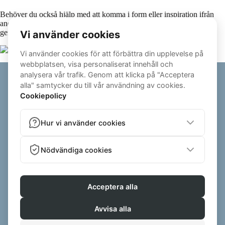
Behöver du också hjälp med att komma i form eller inspiration ifrån
andra? Kolla gärna in mina
klientresultat.
Jag tar emot nya klienter
genom att skicka in din intresseanmälan via hemsidan
© 2026 - ALEXANDEREK.SE | ALL RIGHTS RESERVED
POWERED BY ZENFIT - PERSONAL TRAINER SOFTWARE
PRIVACY
|
TERMS AND CONDITIONS OF SALE
ALEXANDER EK AB , BERG 11, 432 92 VARBERG, SVERIGE ,
ALEXANDER.EK@LIVE.SE , BID:559254-2137
VI KAN SAMLA IN RECENSIONER VIA OBEROENDE PLATTFORMAR (T.EX.
TRUSTPILOT ELLER SIMPLY REVIEW). I SÅDANA FALL SKICKAS
AUTOMATISKA INBJUDNINGAR UT TILL KONSUMENTER EFTER ETT
GENOMFÖRT KÖP ELLER COACHINGPROGRAM. DESSA PLATTFORMAR
ANVÄNDER SINA EGNA INTERNA KONTROLLSYSTEM FÖR ATT SÄKERSTÄLLA
RECENSIONERNAS ÄKTHET. VI KAN OCKSÅ VISA SKRIFTLIGA OMDÖMEN SOM
SKICKATS DIREKT TILL OSS VIA T.EX. E-POST, SOCIALA MEDIER ELLER DM.
FÖR DESSA OMDÖMEN GÖR VI SJÄLVA EN MANUELL KONTROLL INNAN DE
PUBLICERAS FÖR ATT SÄKERSTÄLLA ATT DE KOMMER FRÅN FAKTISKA