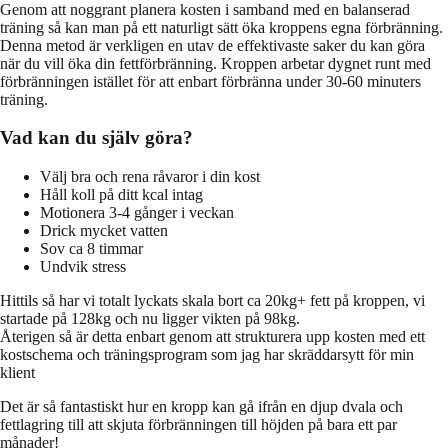
Genom att noggrant planera kosten i samband med en balanserad
träning så kan man på ett naturligt sätt öka kroppens egna förbränning.
Denna metod är verkligen en utav de effektivaste saker du kan göra
när du vill öka din fettförbränning. Kroppen arbetar dygnet runt med
förbränningen istället för att enbart förbränna under 30-60 minuters
träning.
Vad kan du själv göra?
Välj bra och rena råvaror i din kost
Håll koll på ditt kcal intag
Motionera 3-4 gånger i veckan
Drick mycket vatten
Sov ca 8 timmar
Undvik stress
Hittils så har vi totalt lyckats skala bort ca 20kg+ fett på kroppen, vi
startade på 128kg och nu ligger vikten på 98kg.
Återigen så är detta enbart genom att strukturera upp kosten med ett
kostschema och träningsprogram som jag har skräddarsytt för min
klient
Det är så fantastiskt hur en kropp kan gå ifrån en djup dvala och
fettlagring till att skjuta förbränningen till höjden på bara ett par
månader!