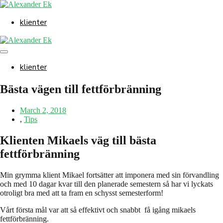
Skip
to
klienter
content
Menu
Toggle
klienter
Bästa vägen till fettförbränning
March 2, 2018
,
Tips
Klienten Mikaels väg till bästa
fettförbränning
Min grymma klient Mikael fortsätter att imponera med sin förvandling
och med 10 dagar kvar till den planerade semestern så har vi lyckats
otroligt bra med att ta fram en schysst semesterform!
Vårt första mål var att så effektivt och snabbt få igång mikaels
fettförbränning.