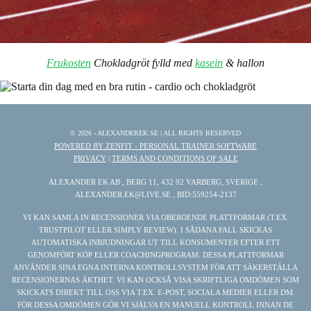
Frukosten
Chokladgröt fylld med
kasein
& hallon
© 2026 - ALEXANDEREK.SE | ALL RIGHTS RESERVED
POWERED BY ZENFIT - PERSONAL TRAINER SOFTWARE
PRIVACY
|
TERMS AND CONDITIONS OF SALE
ALEXANDER EK AB , BERG 11, 432 92 VARBERG, SVERIGE ,
ALEXANDER.EK@LIVE.SE , BID:559254-2137
VI KAN SAMLA IN RECENSIONER VIA OBEROENDE PLATTFORMAR (T.EX.
TRUSTPILOT ELLER SIMPLY REVIEW). I SÅDANA FALL SKICKAS
AUTOMATISKA INBJUDNINGAR UT TILL KONSUMENTER EFTER ETT
GENOMFÖRT KÖP ELLER COACHINGPROGRAM. DESSA PLATTFORMAR
ANVÄNDER SINA EGNA INTERNA KONTROLLSYSTEM FÖR ATT SÄKERSTÄLLA
RECENSIONERNAS ÄKTHET. VI KAN OCKSÅ VISA SKRIFTLIGA OMDÖMEN SOM
SKICKATS DIREKT TILL OSS VIA T.EX. E-POST, SOCIALA MEDIER ELLER DM.
FÖR DESSA OMDÖMEN GÖR VI SJÄLVA EN MANUELL KONTROLL INNAN DE