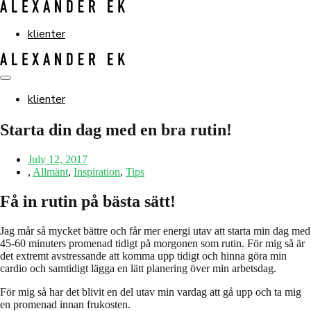
Skip
to
content
klienter
Menu
Toggle
klienter
Starta din dag med en bra rutin!
July 12, 2017
,
Allmänt
,
Inspiration
,
Tips
Få in rutin på bästa sätt!
Jag mår så mycket bättre och får mer energi utav att starta min dag med
45-60 minuters promenad tidigt på morgonen som rutin. För mig så är
det extremt avstressande att komma upp tidigt och hinna göra min
cardio och samtidigt lägga en lätt planering över min arbetsdag.
För mig så har det blivit en del utav min vardag att gå upp och ta mig
en promenad innan frukosten.