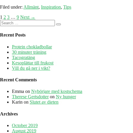
ned
Filed under:
Allmänt
,
Inspiration
,
Tips
i
vikt
Posts
1
2
3
…
9
Next →
snabbt
Search
navigation
for:
Recent Posts
Protein chokladbollar
30 minuter träning
Tacogratäng
Kesoplättar till frukost
Vill du gå ner i vikt?
Recent Comments
Emma
on
Nybörjare med kostschema
Therese Gertsdotter
on
Ny hunger
Karin
on
Slutet av dieten
Archives
October 2019
August 2019