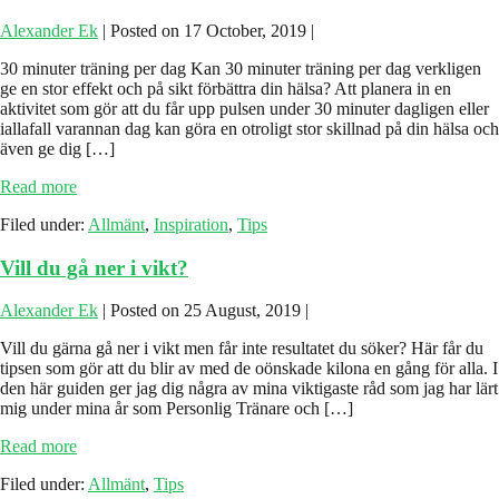
Alexander Ek
|
Posted on
17 October, 2019
|
30 minuter träning per dag Kan 30 minuter träning per dag verkligen
ge en stor effekt och på sikt förbättra din hälsa? Att planera in en
aktivitet som gör att du får upp pulsen under 30 minuter dagligen eller
iallafall varannan dag kan göra en otroligt stor skillnad på din hälsa och
även ge dig […]
30
Read more
minuter
Filed under:
Allmänt
,
Inspiration
,
Tips
träning
Vill du gå ner i vikt?
Alexander Ek
|
Posted on
25 August, 2019
|
Vill du gärna gå ner i vikt men får inte resultatet du söker? Här får du
tipsen som gör att du blir av med de oönskade kilona en gång för alla. I
den här guiden ger jag dig några av mina viktigaste råd som jag har lärt
mig under mina år som Personlig Tränare och […]
Vill
Read more
du
Filed under:
Allmänt
,
Tips
gå