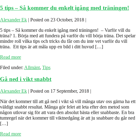
ner
5 tips – Så kommer du enkelt igång med träningen!
i
vikt?
Alexander Ek
|
Posted on
23 October, 2018
|
5 tips – Så kommer du enkelt igång med träningen! – Varför vill du
träna? 1. Börja med att fundera på varför du vill börja träna. Det spelar
mindre roll vilka tips och tricks du får om du inte vet varför du vill
träna. Ett tips är att måla upp en bild i ditt huvud […]
5
Read more
tips
Filed under:
Allmänt
,
Tips
–
Så
Gå ned i vikt snabbt
kommer
du
enkelt
Alexander Ek
|
Posted on
17 September, 2018
|
igång
med
När det kommer till att gå ned i vikt så vill många utav oss gärna ha ett
träningen!
väldigt snabbt resultat. Många gör felet att leta efter den metod som
någon utlovar sig för att vara den absolut bästa eller snabbaste. En bra
tumregel när det kommer till viktnedgång är att ju snabbare du går ned
[…]
Gå
Read more