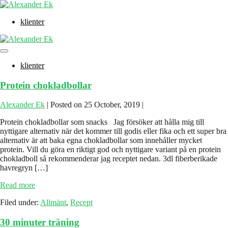
Skip
to
klienter
content
Menu
Toggle
klienter
Protein chokladbollar
Alexander Ek
|
Posted on
25 October, 2019
|
Protein chokladbollar som snacks Jag försöker att hålla mig till
nyttigare alternativ när det kommer till godis eller fika och ett super bra
alternativ är att baka egna chokladbollar som innehåller mycket
protein. Vill du göra en riktigt god och nyttigare variant på en protein
chokladboll så rekommenderar jag receptet nedan. 3dl fiberberikade
havregryn […]
Protein
Read more
chokladbollar
Filed under:
Allmänt
,
Recept
30 minuter träning