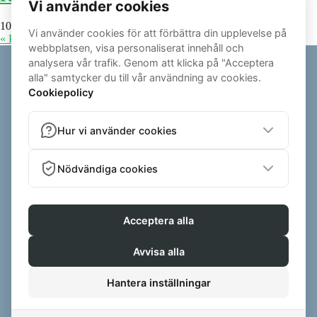
10 May, 2017
No Comments
« Previous
1
2
3
4
5
Next »
© 2026 - ALEXANDEREK.SE | ALL RIGHTS RESERVED
POWERED BY ZENFIT - PERSONAL TRAINER SOFTWARE
PRIVACY
|
TERMS AND CONDITIONS OF SALE
ALEXANDER EK AB , BERG 11, 432 92 VARBERG, SVERIGE ,
ALEXANDER.EK@LIVE.SE , BID:559254-2137
VI KAN SAMLA IN RECENSIONER VIA OBEROENDE PLATTFORMAR (T.EX.
TRUSTPILOT ELLER SIMPLY REVIEW). I SÅDANA FALL SKICKAS
AUTOMATISKA INBJUDNINGAR UT TILL KONSUMENTER EFTER ETT
GENOMFÖRT KÖP ELLER COACHINGPROGRAM. DESSA PLATTFORMAR
ANVÄNDER SINA EGNA INTERNA KONTROLLSYSTEM FÖR ATT SÄKERSTÄLLA
RECENSIONERNAS ÄKTHET. VI KAN OCKSÅ VISA SKRIFTLIGA OMDÖMEN SOM
SKICKATS DIREKT TILL OSS VIA T.EX. E-POST, SOCIALA MEDIER ELLER DM.
FÖR DESSA OMDÖMEN GÖR VI SJÄLVA EN MANUELL KONTROLL INNAN DE
PUBLICERAS FÖR ATT SÄKERSTÄLLA ATT DE KOMMER FRÅN FAKTISKA
KLIENTER SOM HAR FÅTT COACHING. FÖR RECENSIONER SOM LÄMNAS UTAN
INBJUDAN ANVÄNDER DEN OBEROENDE PLATTFORMEN INTERNA
KONTROLLSYSTEM FÖR ATT SE TILL ATT DE ÄR ÄKTA. VI VARKEN KÖPER,
MANIPULERAR ELLER VÄLJER UT SPECIFIKA RECENSIONER FÖR ATT GE EN