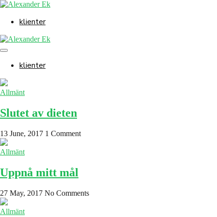
Skip
to
klienter
content
Menu
Toggle
klienter
Allmänt
Slutet av dieten
13 June, 2017
1 Comment
Allmänt
Uppnå mitt mål
27 May, 2017
No Comments
Allmänt