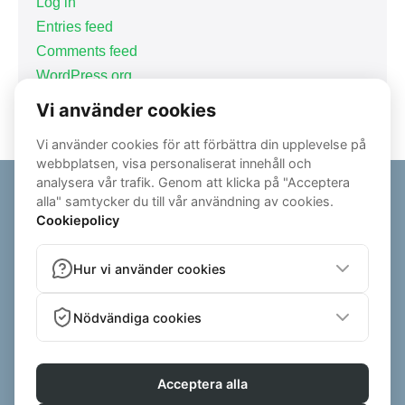
Log in
Entries feed
Comments feed
WordPress.org
© 2026 - ALEXANDEREK.SE | ALL RIGHTS RESERVED
POWERED BY ZENFIT - PERSONAL TRAINER SOFTWARE
PRIVACY
|
TERMS AND CONDITIONS OF SALE
ALEXANDER EK AB , BERG 11, 432 92 VARBERG, SVERIGE ,
ALEXANDER.EK@LIVE.SE , BID:559254-2137
VI KAN SAMLA IN RECENSIONER VIA OBEROENDE PLATTFORMAR (T.EX.
TRUSTPILOT ELLER SIMPLY REVIEW). I SÅDANA FALL SKICKAS
AUTOMATISKA INBJUDNINGAR UT TILL KONSUMENTER EFTER ETT
GENOMFÖRT KÖP ELLER COACHINGPROGRAM. DESSA PLATTFORMAR
ANVÄNDER SINA EGNA INTERNA KONTROLLSYSTEM FÖR ATT SÄKERSTÄLLA
RECENSIONERNAS ÄKTHET. VI KAN OCKSÅ VISA SKRIFTLIGA OMDÖMEN SOM