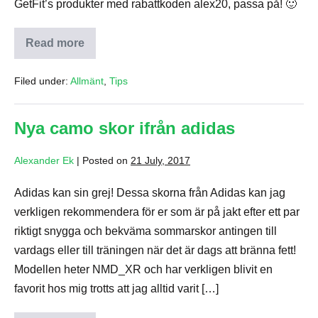
GetFit’s produkter med rabattkoden alex20, passa på! 🙂
Read more
Bästa
sommardrinken
Filed under:
Allmänt
,
Tips
Nya camo skor ifrån adidas
Alexander Ek
|
Posted on
21 July, 2017
Adidas kan sin grej! Dessa skorna från Adidas kan jag
verkligen rekommendera för er som är på jakt efter ett par
riktigt snygga och bekväma sommarskor antingen till
vardags eller till träningen när det är dags att bränna fett!
Modellen heter NMD_XR och har verkligen blivit en
favorit hos mig trotts att jag alltid varit […]