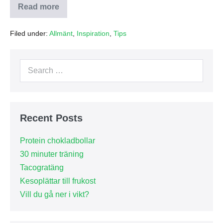
Read more
Nya
camo
skor
Filed under:
Allmänt
,
Inspiration
,
Tips
ifrån
adidas
Search
for:
Recent Posts
Protein chokladbollar
30 minuter träning
Tacogratäng
Kesoplättar till frukost
Vill du gå ner i vikt?