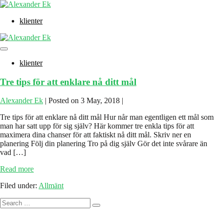
Skip
to
klienter
content
Menu
Toggle
klienter
Tre tips för att enklare nå ditt mål
Alexander Ek
|
Posted on
3 May, 2018
|
Tre tips för att enklare nå ditt mål Hur når man egentligen ett mål som
man har satt upp för sig själv? Här kommer tre enkla tips för att
maximera dina chanser för att faktiskt nå ditt mål. Skriv ner en
planering Följ din planering Tro på dig själv Gör det inte svårare än
vad […]
Tre
Read more
tips
Filed under:
Allmänt
för
att
Search
enklare
for:
nå