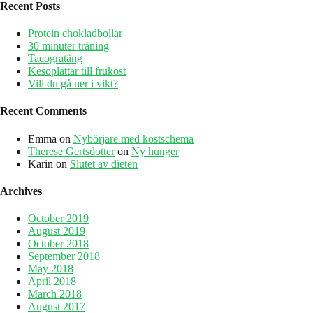
ditt
Recent Posts
mål
Protein chokladbollar
30 minuter träning
Tacogratäng
Kesoplättar till frukost
Vill du gå ner i vikt?
Recent Comments
Emma
on
Nybörjare med kostschema
Therese Gertsdotter
on
Ny hunger
Karin
on
Slutet av dieten
Archives
October 2019
August 2019
October 2018
September 2018
May 2018
April 2018
March 2018
August 2017