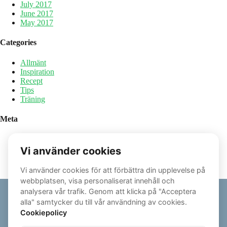
July 2017
June 2017
May 2017
Categories
Allmänt
Inspiration
Recept
Tips
Träning
Meta
Log in
Entries feed
Comments feed
WordPress.org
© 2026 - ALEXANDEREK.SE | ALL RIGHTS RESERVED
POWERED BY ZENFIT - PERSONAL TRAINER SOFTWARE
PRIVACY
|
TERMS AND CONDITIONS OF SALE