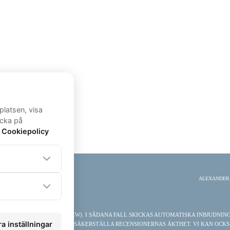
ALEXANDER E
PILOT ELLER SIMPLY REVIEW). I SÅDANA FALL SKICKAS AUTOMATISKA INBJUDNI
TROLLSYSTEM FÖR ATT SÄKERSTÄLLA RECENSIONERNAS ÄKTHET. VI KAN OCKSÅ V