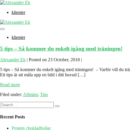
Skip
to
klienter
content
Menu
Toggle
klienter
5 tips – Så kommer du enkelt igång med träningen!
Alexander Ek
|
Posted on
23 October, 2018
|
5 tips – Så kommer du enkelt igång med träningen! – Varför vill du träna?
Ett tips är att måla upp en bild i ditt huvud […]
5
Read more
tips
Filed under:
Allmänt
,
Tips
–
Så
Search
kommer
for:
du
enkelt
Recent Posts
igång
med
Protein chokladbollar