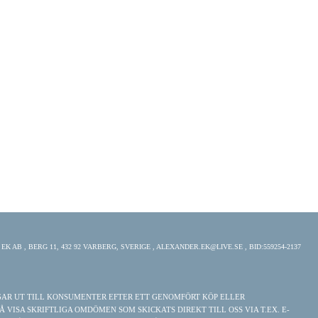
K AB , BERG 11, 432 92 VARBERG, SVERIGE , ALEXANDER.EK@LIVE.SE , BID:559254-2137
NGAR UT TILL KONSUMENTER EFTER ETT GENOMFÖRT KÖP ELLER
ISA SKRIFTLIGA OMDÖMEN SOM SKICKATS DIREKT TILL OSS VIA T.EX. E-