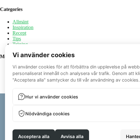
Categories
Allmänt
Inspiration
Recept
Tips
Träning
Meta
Log in
Entries feed
Comments feed
WordPress.org
© 2026 - ALEXANDEREK.SE | ALL RIGHTS RESERVED
POWERED BY ZENFIT - PERSONAL TRAINER SOFTWARE
PRIVACY
|
TERMS AND CONDITIONS OF SALE
VI KAN SAMLA IN RECENSIONER VIA OBEROENDE PLATTFORMAR (T.EX. TRUST
COACHINGPROGRAM. DESSA PLATTFORMAR ANVÄNDER SINA EGNA INTERNA KON