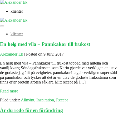
Skip
to
klienter
content
Menu
Toggle
klienter
En helg med vila – Pannkakor till frukost
Alexander Ek
|
Posted on
9 July, 2017
|
En helg med vila – Pannkakor till frukost toppad med nutella och
vanilj kvarg Söndagsfrukosten som Karin gjorde var verkligen en utav
de godaste jag ätit på evigheter, pannkakor! Jag är verkligen super såld
på pannkakor och tycker att det är en utav de godaste frukostarna som
finns efter protein gröten såklart. Mitt recept på […]
En
Read more
helg
Filed under:
Allmänt
,
Inspiration
,
Recept
med
vila
Är du redo för en förändring
–
Pannkakor