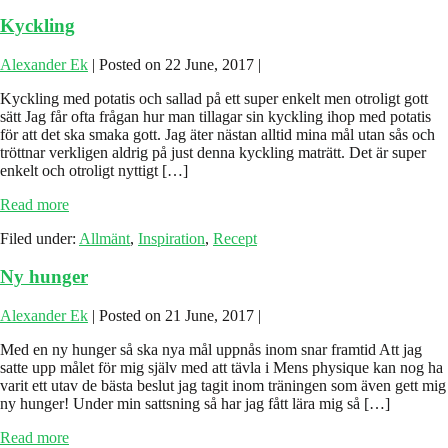
Kyckling
Alexander Ek
|
Posted on
22 June, 2017
|
Kyckling med potatis och sallad på ett super enkelt men otroligt gott
sätt Jag får ofta frågan hur man tillagar sin kyckling ihop med potatis
för att det ska smaka gott. Jag äter nästan alltid mina mål utan sås och
tröttnar verkligen aldrig på just denna kyckling maträtt. Det är super
enkelt och otroligt nyttigt […]
Kyckling
Read more
Filed under:
Allmänt
,
Inspiration
,
Recept
Ny hunger
Alexander Ek
|
Posted on
21 June, 2017
|
Med en ny hunger så ska nya mål uppnås inom snar framtid Att jag
satte upp målet för mig själv med att tävla i Mens physique kan nog ha
varit ett utav de bästa beslut jag tagit inom träningen som även gett mig
ny hunger! Under min sattsning så har jag fått lära mig så […]
Ny
Read more