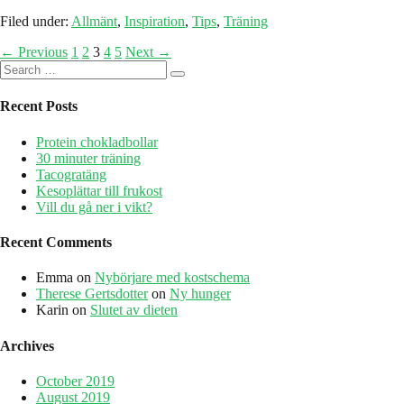
hunger
Filed under:
Allmänt
,
Inspiration
,
Tips
,
Träning
Posts
← Previous
1
2
3
4
5
Next →
Search
navigation
for:
Recent Posts
Protein chokladbollar
30 minuter träning
Tacogratäng
Kesoplättar till frukost
Vill du gå ner i vikt?
Recent Comments
Emma
on
Nybörjare med kostschema
Therese Gertsdotter
on
Ny hunger
Karin
on
Slutet av dieten
Archives
October 2019
August 2019