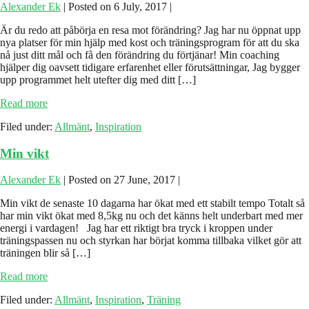
till
Alexander Ek
|
Posted on
6 July, 2017
|
frukost
Är du redo att påbörja en resa mot förändring? Jag har nu öppnat upp
nya platser för min hjälp med kost och träningsprogram för att du ska
nå just ditt mål och få den förändring du förtjänar! Min coaching
hjälper dig oavsett tidigare erfarenhet eller förutsättningar, Jag bygger
upp programmet helt utefter dig med ditt […]
Är
Read more
du
Filed under:
Allmänt
,
Inspiration
redo
för
Min vikt
en
förändring
Alexander Ek
|
Posted on
27 June, 2017
|
Min vikt de senaste 10 dagarna har ökat med ett stabilt tempo Totalt så
har min vikt ökat med 8,5kg nu och det känns helt underbart med mer
energi i vardagen! Jag har ett riktigt bra tryck i kroppen under
träningspassen nu och styrkan har börjat komma tillbaka vilket gör att
träningen blir så […]
Min
Read more
vikt
Filed under:
Allmänt
,
Inspiration
,
Träning