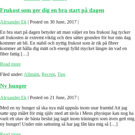
Frukost som ger dig en bra start på dagen
Alexander Ek
|
Posted on
30 June, 2017
|
En bra start på dagen betyder att man väljer en bra frukost Jag tycker
att frukosten är extremt viktig och den sätter grunden för hur min dag
kommer att bli. En stabil och nyttig frukost som är rik på fibrer
kommer att hålla dig mätt och energi fylld mycket längre än vad en
fiber fattig […]
Frukost
Read more
som
Filed under:
Allmänt
,
Recept
,
Tips
ger
dig
Ny hunger
en
bra
start
Alexander Ek
|
Posted on
21 June, 2017
|
på
dagen
Med en ny hunger så ska nya mål uppnås inom snar framtid Att jag
satte upp målet för mig själv med att tävla i Mens physique kan nog ha
varit ett utav de bästa beslut jag tagit inom träningen som även gett mig
ny hunger! Under min sattsning så har jag fått lära mig så […]
Ny
Read more