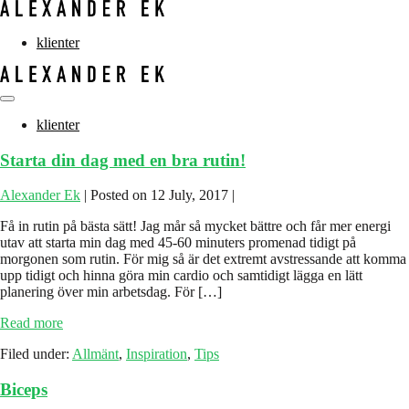
Skip
to
content
klienter
Menu
Toggle
klienter
Starta din dag med en bra rutin!
Alexander Ek
|
Posted on
12 July, 2017
|
Få in rutin på bästa sätt! Jag mår så mycket bättre och får mer energi
utav att starta min dag med 45-60 minuters promenad tidigt på
morgonen som rutin. För mig så är det extremt avstressande att komma
upp tidigt och hinna göra min cardio och samtidigt lägga en lätt
planering över min arbetsdag. För […]
Starta
Read more
din
Filed under:
Allmänt
,
Inspiration
,
Tips
dag
med
Biceps
en
bra