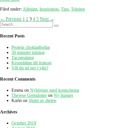
hunger
Filed under:
Allmänt
,
Inspiration
,
Tips
,
Träning
Posts
← Previous
1
2
3
4
5
Next →
Search
navigation
for:
Recent Posts
Protein chokladbollar
30 minuter träning
Tacogratäng
Kesoplättar till frukost
Vill du gå ner i vikt?
Recent Comments
Emma
on
Nybörjare med kostschema
Therese Gertsdotter
on
Ny hunger
Karin
on
Slutet av dieten
Archives
October 2019