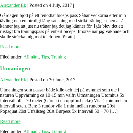
rutin!
Alexander Ek
|
Posted on
4 July, 2017
|
Gårdagen bjöd på ett renodlat biceps pass Såhär veckorna efter min
tävling och en otroligt lång sattsning med strikt tränings schema så
känner jag att just nu tränar jag det jag känner för. Igår blev det ett
ruskigt bra träningspass på enbart biceps. Imorse när jag vaknade och
skulle sträcka mig mot telefonen för att […]
Biceps
Read more
Filed under:
Allmänt
,
Tips
,
Träning
Utmaningen
Alexander Ek
|
Posted on
30 June, 2017
|
Utmaningen som passar både kille och tjej på gymmet som ute i
naturen Uppvärming ca 10-15 min valfri Utmaningen Utomhus 5x
Intervall 50 – 70 meter (Gärna i en uppförsbacke) Vila 1 min mellan
intervall seten. Ben: 3 rundor vila 1 min mellan rundorna 20st
Popsquat 20st Utfallsteg 20st Burpess 5x Intervall 50 – 70 […]
Utmaningen
Read more
Filed under:
Allmänt
,
Tips
,
Träning